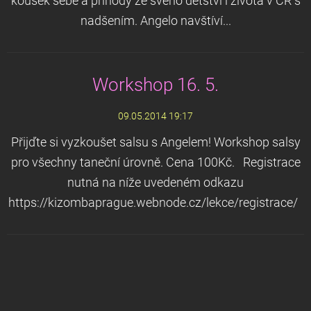
kousek sebe a příhody ze svého dětství i života v ČR s
nadšením. Angelo navštíví...
Workshop 16. 5.
09.05.2014 19:17
Přijďte si vyzkoušet salsu s Angelem! Workshop salsy
pro všechny taneční úrovně. Cena 100Kč. Registrace
nutná na níže uvedeném odkazu
https://kizombaprague.webnode.cz/lekce/registrace/