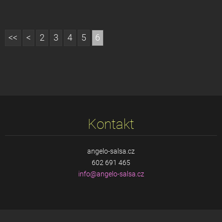
<<
<
2
3
4
5
6
Kontakt
angelo-salsa.cz
602 691 465
info@ang
elo-sals
a.cz