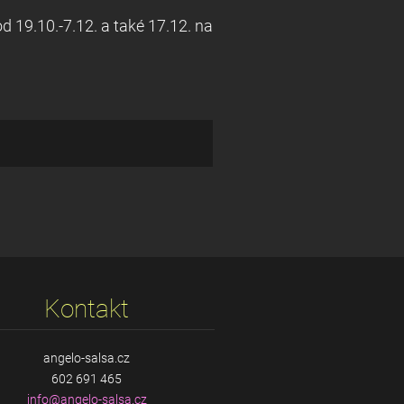
 19.10.-7.12. a také 17.12. na
Kontakt
angelo-salsa.cz
602 691 465
info@ang
elo-sals
a.cz