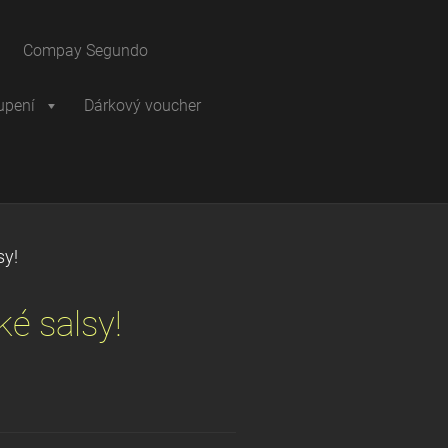
Compay Segundo
upení
Dárkový voucher
sy!
ké salsy!