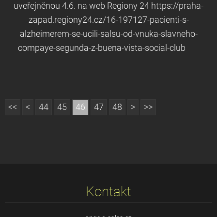
uveřejněnou 4.6. na web Regiony 24 https://praha-
zapad.regiony24.cz/16-197127-pacienti-s-
alzheimerem-se-ucili-salsu-od-vnuka-slavneho-
compaye-segunda-z-buena-vista-social-club
<<
<
44
45
46
47
48
>
>>
Kontakt