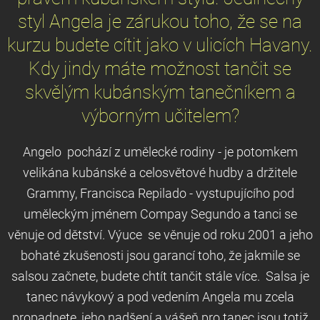
styl Angela je zárukou toho, že se na
kurzu budete cítit jako v ulicích Havany.
Kdy jindy máte možnost tančit se
skvělým kubánským tanečníkem a
výborným učitelem?
Angelo pochází z umělecké rodiny - je potomkem
velikána kubánské a celosvětové hudby a držitele
Grammy, Francisca Repilado - vystupujícího pod
uměleckým jménem Compay Segundo a tanci se
věnuje od dětství. Výuce se věnuje od roku 2001 a jeho
bohaté zkušenosti jsou garancí toho, že jakmile se
salsou začnete, budete chtít tančit stále více. Salsa je
tanec návykový a pod vedením Angela mu zcela
propadnete, jeho nadšení a vášeň pro tanec jsou totiž