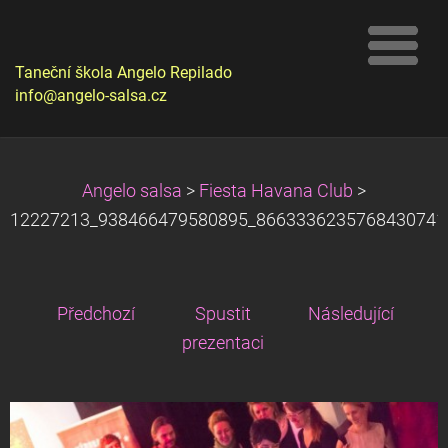
Taneční škola Angelo Repilado
info@angelo-salsa.cz
Angelo salsa
>
Fiesta Havana Club
>
12227213_938466479580895_8663336235768430741_
Předchozí
Spustit
Následující
prezentaci