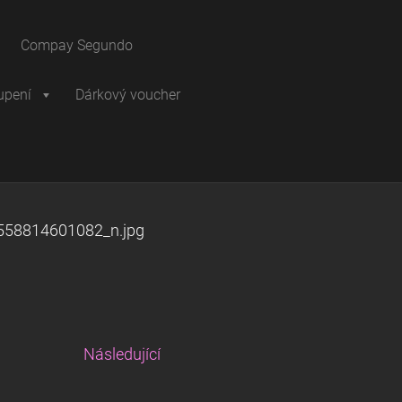
Compay Segundo
upení
Dárkový voucher
58814601082_n.jpg
Následující