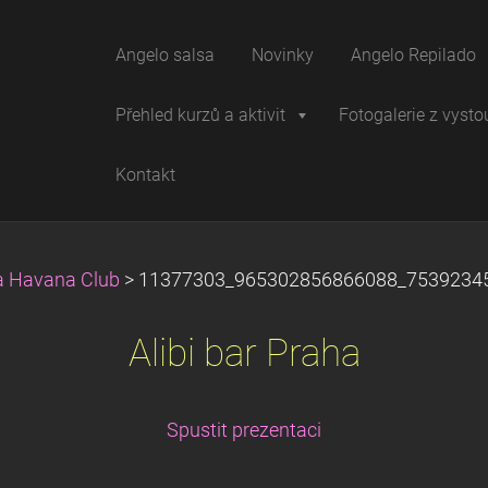
Angelo salsa
Novinky
Angelo Repilado
Přehled kurzů a aktivit
Fotogalerie z vysto
Kontakt
a Havana Club
>
11377303_965302856866088_75392345
Alibi bar Praha
Spustit prezentaci